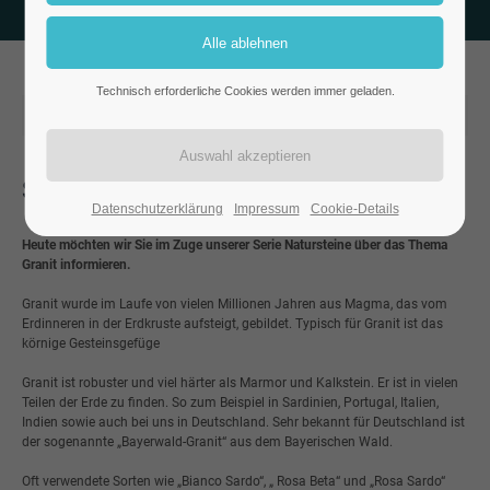
Technisch erforderliche Cookies werden immer geladen.
2022-11-14 19:54
von madmoses
(Kommentare: 0)
Serie Naturstein: Granit
Datenschutzerklärung
Impressum
Cookie-Details
Heute möchten wir Sie im Zuge unserer Serie Natursteine über das Thema
Granit informieren.
Granit wurde im Laufe von vielen Millionen Jahren aus Magma, das vom
Erdinneren in der Erdkruste aufsteigt, gebildet. Typisch für Granit ist das
körnige Gesteinsgefüge
Granit ist robuster und viel härter als Marmor und Kalkstein. Er ist in vielen
Teilen der Erde zu finden. So zum Beispiel in Sardinien, Portugal, Italien,
Indien sowie auch bei uns in Deutschland. Sehr bekannt für Deutschland ist
der sogenannte „Bayerwald-Granit“ aus dem Bayerischen Wald.
Oft verwendete Sorten wie „Bianco Sardo“, „ Rosa Beta“ und „Rosa Sardo“