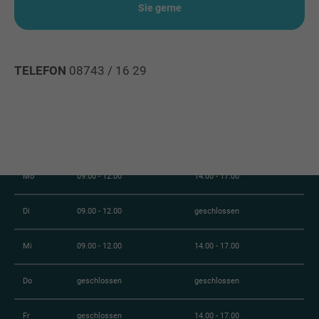
Sie gerne
3D-Planung
Verlegebetrieb
TELEFON
08743 / 16 29
Ausstellung und Beratung
Stellenangebote
Öffnungszeiten:
Mo
09.00 - 12.00
14.00 - 17.00
Di
09.00 - 12.00
geschlossen
Mi
09.00 - 12.00
14.00 - 17.00
Do
geschlossen
geschlossen
Fr
geschlossen
14.00 - 17.00