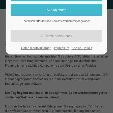
Technisch erforderliche Cookies werden immer geladen.
2022-11-14 19:43
von madmoses
(Kommentare: 0)
Perfekte Räume gestalten
Datenschutzerklärung
Impressum
Cookie-Details
Haben Sie einen Neubau oder möchten Sie sanieren? Oft fehlen die perfekten
Ideen zur Gestaltung der Wand- und Bodenbeläge. Die durchdachte
Planung ist eine wichtige Komponente zum Gelingen eines Projekts.
Viele Dinge müssen von Anfang an berücksichtigt werden. Mit unserem 3 D
Planungsprogramm können wir Sie in der Gestaltung Ihrer Wand- und
Bodenbeläge unterstützen.
Der Tag beginnt und endet im Badezimmer. Bäder werden heute gerne
zu kleinen Wellnessoasen ausgebaut.
Möchten Sie Ihr Bad sanieren? Oder planen Sie ein neues Bad? Oft fehlen
die perfekten Badezimmerideen. Die durchdachte Planung Ihres neuen